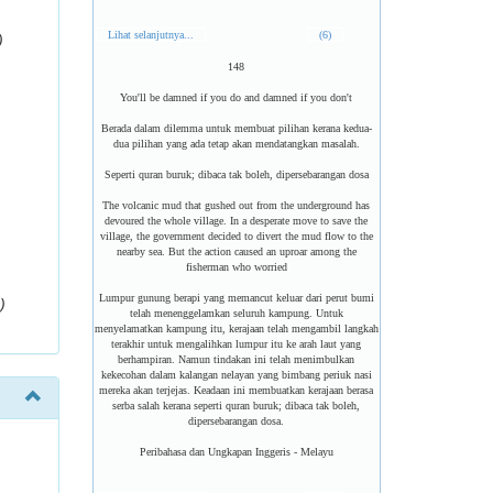
Lihat selanjutnya...
(6)
)
148
You'll be damned if you do and damned if you don't
Berada dalam dilemma untuk membuat pilihan kerana kedua-
dua pilihan yang ada tetap akan mendatangkan masalah.
Seperti quran buruk; dibaca tak boleh, dipersebarangan dosa
The volcanic mud that gushed out from the underground has
devoured the whole village. In a desperate move to save the
village, the government decided to divert the mud flow to the
nearby sea. But the action caused an uproar among the
fisherman who worried
Lumpur gunung berapi yang memancut keluar dari perut bumi
)
telah menenggelamkan seluruh kampung. Untuk
menyelamatkan kampung itu, kerajaan telah mengambil langkah
terakhir untuk mengalihkan lumpur itu ke arah laut yang
berhampiran. Namun tindakan ini telah menimbulkan
kekecohan dalam kalangan nelayan yang bimbang periuk nasi
mereka akan terjejas. Keadaan ini membuatkan kerajaan berasa
serba salah kerana seperti quran buruk; dibaca tak boleh,
dipersebarangan dosa.
Peribahasa dan Ungkapan Inggeris - Melayu