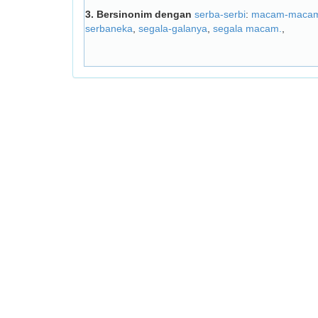
3.
Bersinonim dengan
serba-serbi
:
macam-maca
serbaneka
,
segala-galanya
,
segala macam.
,