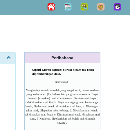
Peribahasa
Seperti Kur'an (Quran) buruk: dibaca tak boleh
dipersebarangan dosa.
Bermaksud :
Menghadapi sesuatu masalah yang sangat sulit; dalam keadaan
yang serba salah. (Peribahasa lain yang sama makna: a. Bagai
bertemu [= makan] buah si malakamo: dimakan mati bapa,
tidak dimakan mati ibu, b. Bagai memegang buah kepantangan
beruk; ditelan mati emak, diludahkan mati bapa, c. Digenggam
takut mati, dilepaskan takut terbang, d. Dikatakan mati emak,
tak dikatakan mati bapa, e. Dimakan mati emak, diluahkan mati
bapa, f. Kuda tua: diperkerjakan tak boleh, nak dibunuh
sayang).