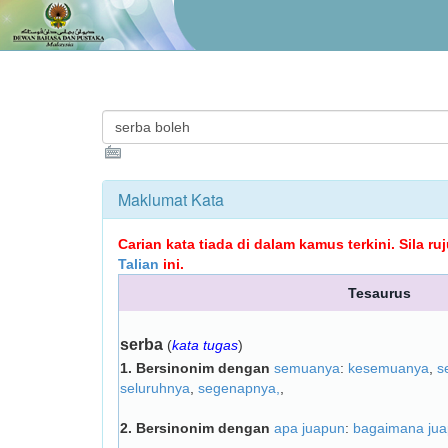
Maklumat Kata
Carian kata tiada di dalam kamus terkini. Sila r
Talian
ini.
Tesaurus
serba
(
kata tugas
)
1.
Bersinonim dengan
semuanya
:
kesemuanya
,
s
seluruhnya
,
segenapnya,
,
2.
Bersinonim dengan
apa juapun
:
bagaimana ju