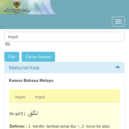
Maklumat Kata
Kamus Bahasa Melayu
tegak
tegak
تݢق
[te.gaʔ] |
Definisi :
1. berdiri: lambat amat ibu ~; 2. lurus ke atas