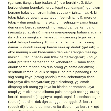
(garisan, tiang, sikap badan, dll): dia berdiri ~; 3. tidak
berbengkang-bengkok, lurus, tepat (pandangan): gunakan
benang halus dan jarum halus supaya ~ jahitannya; 4. ki
tetap tidak berubah, tetap teguh (pen-dirian dll): mereka
tetap ~ dgn pendirian mereka; 5. = setinggi ~ sama tinggi
dgn orang berdiri, sependiri; 6. wujud dan ber­kembang
(sesuatu yg abstrak): mereka meng­anggap bahawa agama
itu ~ di atas sang­kalan ter-sebut; ~ cancang tegak lurus
(letak telinga binatang dll); ~ damar tempat memasang
damar; ~ duduk sekejap berdiri sekejap duduk (gelisah); ~
ekor menunjukkan keberanian dan ke-garangan masing-
masing; ~ tegun tegak dan tidak bergerak-gerak; ~ pd yg
datar prb tetap berpegang pd ke­benar­an; ~ sama tinggi,
duduk sama rendah prb dua orang yg sama darjatnya; ~
seroman-roman, duduk serupa-rupa prb dipandang rupa
sbg orang kaya (orang pandai) tetapi sebenarnya tiada
harganya dlm masyarakat; yg ~ disokong, yg lemah
ditopang prb orang yg kaya itu biarlah bertambah kaya
tetapi yg miskin patut dibantu pula; setegak setinggi orang
berdiri, sependiri (tingginya); tegak-tegak 1. sentiasa tegak
(berdiri), berdiri tidak dgn sungguh-sungguh; 2. berdiri
(duduk dll) lurus-lurus: mereka itu disuruhnya berdiri ~ spt