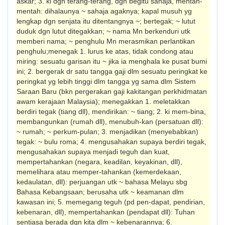
askar; 3. ki dgn terang-terang, dgn begitu sahaja, mentah-
mentah: dihalaunya ~ sahaja agaknya; kapal musuh yg
lengkap dgn senjata itu ditentangnya ~; bertegak; ~ lutut
duduk dgn lutut ditegakkan; ~ nama Mn berkenduri utk
memberi nama; ~ penghulu Mn merasmikan perlantikan
peng­hulu;menegak 1. lurus ke atas, tidak condong atau
miring: sesuatu garisan itu ~ jika ia meng­hala ke pusat bumi
ini; 2. bergerak dr satu tangga gaji dlm sesuatu peringkat ke
pering­kat yg lebih tinggi dlm tangga yg sama dlm Sistem
Saraan Baru (bkn pergerakan gaji kakitangan perkhidmatan
awam kerajaan Malaysia); menegakkan 1. meletakkan
berdiri tegak (tiang dll), mendirikan: ~ tiang; 2. ki mem-bina,
membangunkan (rumah dll), menubuh-kan (persatuan dll):
~ rumah; ~ perkum-pulan; 3. menjadikan (menyebabkan)
tegak: ~ bulu roma; 4. mengusahakan supaya berdiri tegak,
mengusahakan supaya menjadi teguh dan kuat,
mempertahankan (negara, keadilan, keyakinan, dll),
memelihara atau memper-tahankan (kemerdekaan,
kedaulatan, dll): perjuangan utk ~ bahasa Melayu sbg
Bahasa Kebangsaan; berusaha utk ~ keamanan dlm
kawasan ini; 5. memegang teguh (pd pen-dapat, pendirian,
kebenaran, dll), mempertahankan (pendapat dll): Tuhan
sentiasa berada dgn kita dlm ~ kebenarannya; 6.