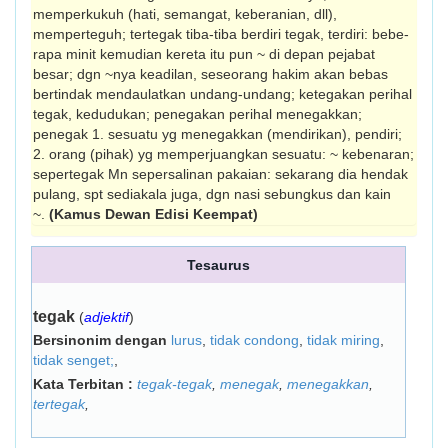
memperkukuh (hati, semangat, keberanian, dll),
memperteguh; tertegak tiba-tiba berdiri tegak, terdiri: bebe-
rapa minit kemudian kereta itu pun ~ di depan pejabat
besar; dgn ~nya keadilan, seseorang hakim akan bebas
bertindak mendaulatkan undang-undang; ketegakan perihal
tegak, kedudukan; penegakan perihal menegakkan;
penegak 1. sesuatu yg menegakkan (men­dirikan), pendiri;
2. orang (pihak) yg mem­perjuangkan sesuatu: ~ kebenaran;
sepertegak Mn sepersalinan pakaian: sekarang dia hendak
pulang, spt sediakala juga, dgn nasi sebungkus dan kain
~.
(Kamus Dewan Edisi Keempat)
Tesaurus
tegak
(
adjektif
)
Bersinonim dengan
lurus
,
tidak condong
,
tidak miring
,
tidak senget;
,
Kata Terbitan :
tegak-tegak
,
menegak
,
menegakkan
,
tertegak
,