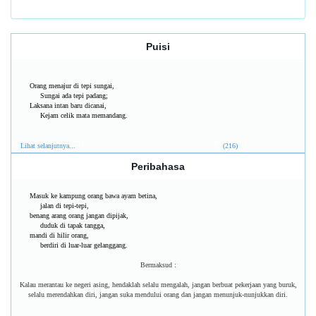
Puisi
Orang menajur di tepi sungai,
Sungai ada tepi padang;
Laksana intan baru dicanai,
Kejam celik mata memandang.
Lihat selanjutnya...
(216)
Peribahasa
Masuk ke kampung orang bawa ayam betina,
jalan di tepi-tepi,
benang arang orang jangan dipijak,
duduk di tapak tangga,
mandi di hilir orang,
berdiri di luar-luar gelanggang.
Bermaksud :
Kalau merantau ke negeri asing, hendaklah selalu mengalah, jangan berbuat pekerjaan yang buruk,
selalu merendahkan diri, jangan suka mendului orang dan jangan menunjuk-nunjukkan diri.