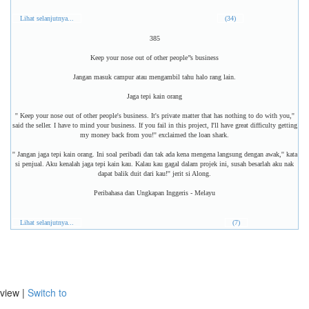
Lihat selanjutnya...
(34)
385
Keep your nose out of other people’’s business
Jangan masuk campur atau mengambil tahu halo rang lain.
Jaga tepi kain orang
'' Keep your nose out of other people's business. It's private matter that has nothing to do with you,''
said the seller. I have to mind your business. If you fail in this project, I'll have great difficulty getting
my money back from you!'' exclaimed the loan shark.
'' Jangan jaga tepi kain orang. Ini soal peribadi dan tak ada kena mengena langsung dengan awak,'' kata
si penjual. Aku kenalah jaga tepi kain kau. Kalau kau gagal dalam projek ini, susah besarlah aku nak
dapat balik duit dari kau!'' jerit si Along.
Peribahasa dan Ungkapan Inggeris - Melayu
Lihat selanjutnya...
(7)
view |
Switch to