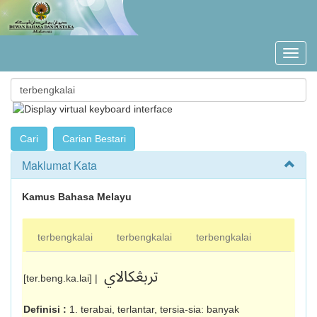
Maklumat Kata
Kamus Bahasa Melayu
terbengkalai
terbengkalai
terbengkalai
تربڠکالاي
[ter.beng.ka.lai] |
Definisi :
1. terabai, terlantar, tersia-sia: banyak