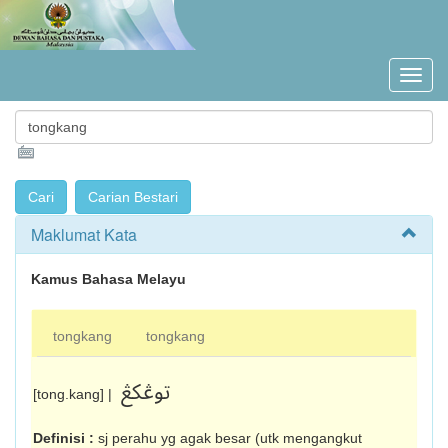
Maklumat Kata
Kamus Bahasa Melayu
tongkang
tongkang
توڠکڠ
[tong.kang] |
Definisi :
sj perahu yg agak besar (utk mengangkut