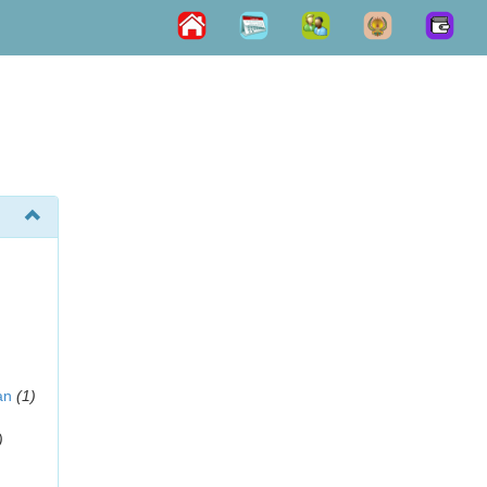
an
(1)
)