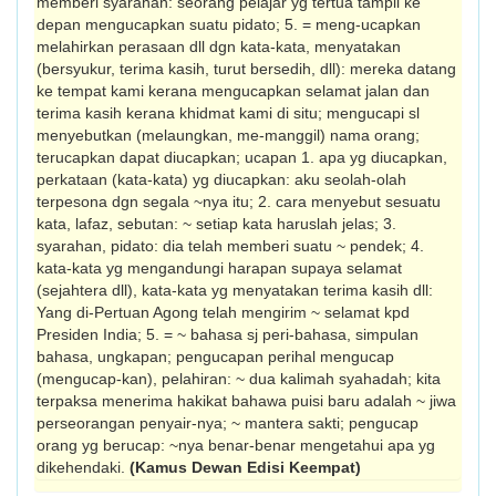
memberi syarahan: seorang pelajar yg tertua tampil ke
depan mengucapkan suatu pidato; 5. = meng-ucapkan
melahirkan perasaan dll dgn kata-kata, menyatakan
(bersyukur, terima kasih, turut bersedih, dll): mereka datang
ke tempat kami kerana mengucapkan selamat jalan dan
terima kasih kerana khidmat kami di situ; mengucapi sl
menyebutkan (melaungkan, me-manggil) nama orang;
terucapkan dapat diucapkan; ucapan 1. apa yg diucapkan,
perkataan (kata-kata) yg diucapkan: aku seolah-olah
terpesona dgn segala ~nya itu; 2. cara menyebut sesuatu
kata, lafaz, sebutan: ~ setiap kata haruslah jelas; 3.
syarahan, pidato: dia telah memberi suatu ~ pendek; 4.
kata-kata yg mengandungi harapan supaya selamat
(sejahtera dll), kata-kata yg menyatakan terima kasih dll:
Yang di-Pertuan Agong telah mengirim ~ selamat kpd
Presiden India; 5. = ~ bahasa sj peri-bahasa, simpulan
bahasa, ungkapan; pengucapan perihal mengucap
(mengucap-kan), pelahiran: ~ dua kalimah syahadah; kita
terpaksa menerima hakikat bahawa puisi baru adalah ~ jiwa
perseorangan penyair-nya; ~ mantera sakti; pengucap
orang yg berucap: ~nya benar-benar mengetahui apa yg
dikehendaki.
(Kamus Dewan Edisi Keempat)