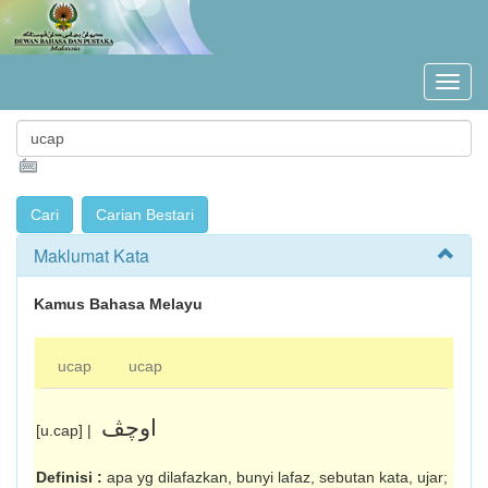
Maklumat Kata
Kamus Bahasa Melayu
ucap
ucap
اوچڤ
[u.cap] |
Definisi :
apa yg dilafazkan, bunyi lafaz, sebutan kata, ujar;