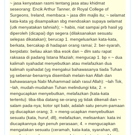
~ jasa kenyataan rasmi tentang jasa atau khidmat
seseorang: Encik Arthur Tanner, dr Royal College of
Surgeons, Ireland, membaca ~ jasa dlm majlis itu; ~ selamat
kata-kata yg disampaikan sbg mendoakan supaya selamat
(utk menyatakan tahniah); ~ habis, niat sampai prb hasil yg
diperoleh (dicapai) dgn segera (dilaksanakan sesuatu
selepas dikatakan); berucap 1. mengeluarkan kata-kata,
berkata, bercakap di hadapan orang ramai; 2. ber-syarah,
berpidato: beliau akan tiba esok dan ~ dlm satu rapat
raksasa di padang Istana Maziah; mengucap 1. bp = ~ dua
kalimah syahadat menyebutkan atau melafazkan dua
kalimah syahadat (yg mengakui bahawasanya tiada Tuhan
yg sebenar-benarnya disembah melain-kan Allah dan
bahawasanya Nabi Muhammad ialah rasul Allah): ~lah Tok,
~lah, mudah-mudahan Tuhan melindungi kita; 2. =
mengucapkan menyebutkan, melafazkan (kata-kata
tertentu): tiba-tiba datang se-orang yg tidak dikenali dan ~
salam pada-nya; kotor spt babi, adalah satu perum-pamaan
yg diucapkan orang; 3. = meng-ucapkan menyebutkan
sesuatu (kata, huruf, dll), melafazkan, melisankan: kata ini
diucapkannya dgn penuh perasaan; 4. = mengucapkan
mengatakan sesuatu (ceramah, kata-kata, syarahan, dll),