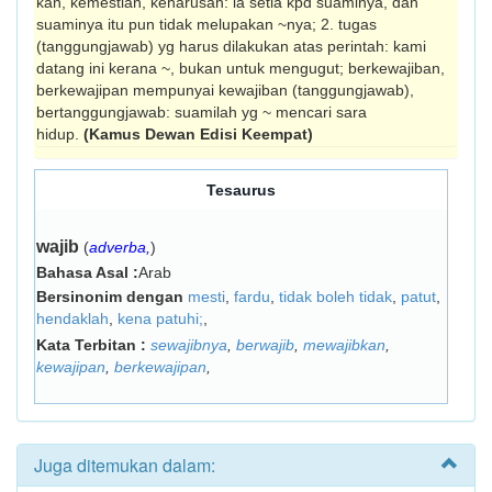
kan, kemestian, keharusan: ia setia kpd suaminya, dan
suaminya itu pun tidak melupakan ~nya; 2. tugas
(tanggungjawab) yg harus dilakukan atas perintah: kami
datang ini kerana ~, bukan untuk mengugut; berkewajiban,
berkewajipan mempunyai kewajiban (tanggungjawab),
bertanggung­jawab: suamilah yg ~ mencari sara
hidup.
(Kamus Dewan Edisi Keempat)
Tesaurus
wajib
(
adverba,
)
Bahasa Asal :
Arab
Bersinonim dengan
mesti
,
fardu
,
tidak boleh tidak
,
patut
,
hendaklah
,
kena patuhi;
,
Kata Terbitan :
sewajibnya
,
berwajib
,
mewajibkan
,
kewajipan
,
berkewajipan
,
Juga ditemukan dalam: