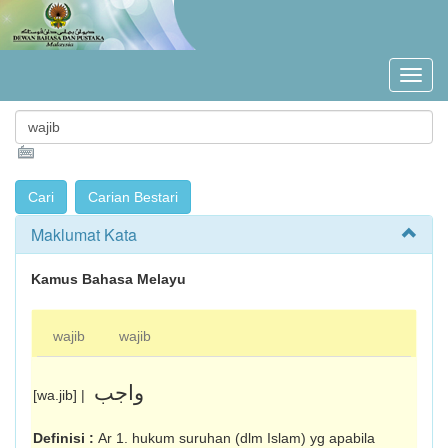
Maklumat Kata
Kamus Bahasa Melayu
wajib
wajib
واجب
[wa.jib] |
Definisi :
Ar 1. hukum suruhan (dlm Islam) yg apabila