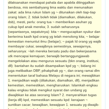
dilaksanakan mendapat pahala dan apabila ditinggalkan
berdosa, mis sembahyang lima waktu dan menunaikan
zakat: ada lima rukun Islam yg ~ ditunaikan oleh tiap-tiap
orang Islam; 2. tidak boleh tidak (diamalkan, dilakukan,
dsb), mesti, perlu: orang tua ~ memberikan asuhan yg
cukup kpd anak mereka; 3. sudah seharusnya
(sepantasnya, sepatutnya): kita ~ mengucapkan syukur dan
berterima kasih kpd orang yg telah menolong kita; ~ belajar
kemestian menuntut ilmu (belajar); ~ pajak Id orang yg wajib
membayar cukai; sewajibnya semestinya, sewajarnya,
seharus­nya: ~lah mereka bersatu padu dan bekerjasama
utk mencapai kemajuan; berwajib bertanggungjawab
mengelolakan atau mengurus sesuatu (bkn orang, institusi,
dll): bantahan itu sudah disampaikan kpd yg ~; bidang ini
juga melibatkan DBP, pihakpihak yg ~, dan orang ramai dlm
menentukan taraf bahasa Melayu di negara ini; mewajibkan
1. menjadikan wajib (dilaku­kan, diamalkan, dll), menjadikan
kemestian, memestikan, mengharuskan: Islamkah engkau
kalau engkau tidak mengikut syarat dan undang yg
diwajibkan ke atas seorang Islam? 2. menyerahkan tugas
(kerja dll) kpd, memestikan sesuatu kpd: kerajaan ~
suntikan cacar; kewajiban, kewajipan 1. sesuatu yg diwajib­