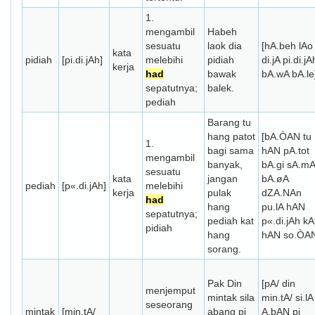
1.
mengambil
Habeh
sesuatu
laok dia
[hA.beh lAo
kata
pidiah
[pi.di.jAh]
melebihi
pidiah
di.jA pi.di.jA
kerja
had
bawak
bA.wA bA.le
sepatutnya;
balek.
pediah
Barang tu
hang patot
[bA.ÒAN tu
1.
bagi sama
hAN pA.tot
mengambil
banyak,
bA.gi sA.m
sesuatu
kata
jangan
bA.øA
pediah
[p«.di.jAh]
melebihi
kerja
pulak
dZA.NAn
had
hang
pu.lA hAN
sepatutnya;
pediah kat
p«.di.jAh kA
pidiah
hang
hAN so.ÒA
sorang.
Pak Din
[pA/ din
menjemput
mintak sila
min.tA/ si.lA
seseorang
mintak
[min.tA/
abang pi
A.bAN pi