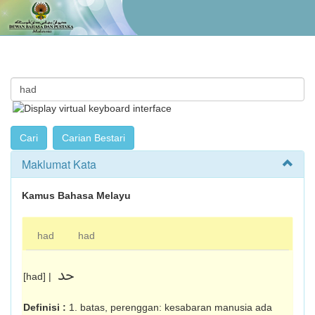
Maklumat Kata
Kamus Bahasa Melayu
had
had
حد
[had] |
Definisi :
1. batas, perenggan: kesabaran manusia ada