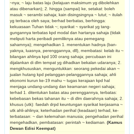
~nya; ~ laju batas laju (kelajuan maksimum yg dibolehkan
atau dibenarkan); 2. hingga (sampai) ke, setakat: boleh
masuk ~ serambi sahaja; kain disingsingnya ~ lutut; ~ itulah
yg terbaca oleh saya; berhad berbatas, berhingga:
kekuasaan Tuhan tidak ~; syarikat ~ syarikat yg tang­
gungannya terbatas kpd modal dan harta­nya sahaja (tidak
meliputi harta peribadi pemi­lik­nya atau pemegang
sahamnya); mengehadkan 1. menentukan hadnya (ba­n­
yaknya, luasnya, perenggannya, dll), mem­batasi: kelab itu ~
bilangan ahlinya kpd 100 orang sahaja; percubaan ini
dijalankan di dlm tempat yg dihadkan bekalan udaranya; 2.
mengkhususkan, menguntuk­kan: seorang pekedai akan ~
jualan hutang kpd pelang­gan-pelanggannya sahaja; ahli
ekonomi kurun ke-19 mahu ~ tugas kerajaan kpd hal
menjaga undang-undang dan ke­amanan negeri sahaja;
terhad 1. ditentukan batas atau perenggan­nya, terbatas:
kebebasan bekas tahanan itu ~ di dlm daerahnya sahaja; 2.
khusus (utk): faedah drpd keuntungan syarikat kerjasama ~
utk ahli-ahlinya; keterhadan perihal (keadaan) terhad, ke­
terbatasan: ~ dan kelemahan manusia; pengehadan perihal
mengehadkan, pem­batasan: perintah ~ kediaman.
(Kamus
Dewan Edisi Keempat)