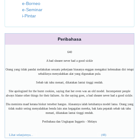
e-Borneo
e-Seminar
i-Pintar
Peribahasa
640
A bad shearer never had a good sickle
Orang yang tidak pandai melakukan sesuatu pekerjaan biasanya enggan mengakui kelemahan diri tetapi
sebaliknya menyalahkan alat yang digunakan pula.
Sebab tak tahu menari, dikatakan lantai tinggi rendah.
She apologized for the burnt cookies, saying that her oven was an old model. Incompetent people
always blame other things for their failures. As the saying goes, a bad shearer never had a good sickle.
Dia meminta maaf kerana biskut tersebut hangus. Alasannya ialah ketuharnya model lama. Orang yang
tidak mahir sering menyalahkan benda lain atas kegagalan mereka, bak kata pepatah sebab tak tahu
menari, dikatakan lantai tinggi rendah.
Peribahasa dan Ungkapan Inggeris - Melayu
Lihat selanjutnya...
(48)