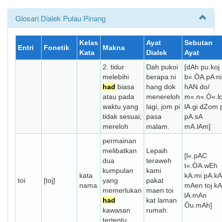
Glosari Dialek Pulau Pinang
Kelas
Ayat
Sebutan
Entri
Fonetik
Makna
Kata
Dialek
Ayat
2. tidur
Dah pukoi
[dAh pu.koj
melebihi
berapa ni
b«.ÒA.pA ni
had
biasa
hang dok
hAN do/
atau pada
menereloh
m«.n«.Ò«.l
waktu yang
lagi, jom pi
lA.gi dZom 
tidak sesuai;
pasa
pA.sA
mereloh
malam.
mA.lAm]
permainan
melibatkan
Lepaih
[l«.pAC
dua
teraweh
t«.ÒA.wEh
kumpulan
kami
kata
kA.mi pA.kA
toi
[toj]
yang
pakat
nama
mAen toj kA
memerlukan
maen toi
lA.mAn
had
kat laman
Òu.mAh]
kawasan
rumah.
tertentu.