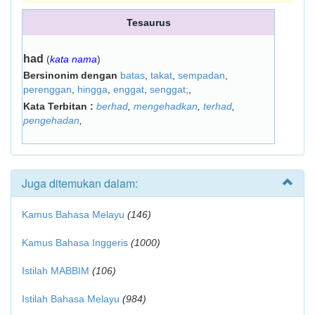
Tesaurus
had
(
kata nama
)
Bersinonim dengan
batas
,
takat
,
sempadan
,
perenggan
,
hingga
,
enggat
,
senggat;
,
Kata Terbitan :
berhad
,
mengehadkan
,
terhad
,
pengehadan
,
Juga ditemukan dalam:
Kamus Bahasa Melayu
(146)
Kamus Bahasa Inggeris
(1000)
Istilah MABBIM
(106)
Istilah Bahasa Melayu
(984)