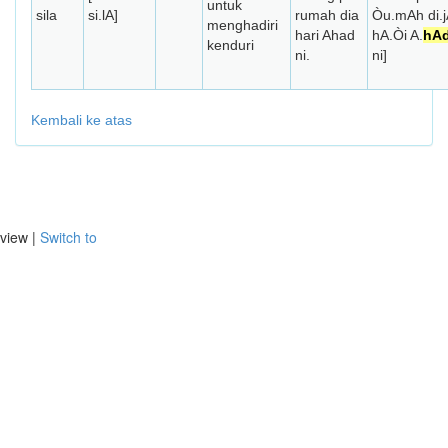
untuk
sila
si.lA]
rumah dia
Òu.mAh di.
menghadiri
hari Ahad
hA.Òi A.
hA
kenduri
ni.
ni]
Kembali ke atas
view |
Switch to