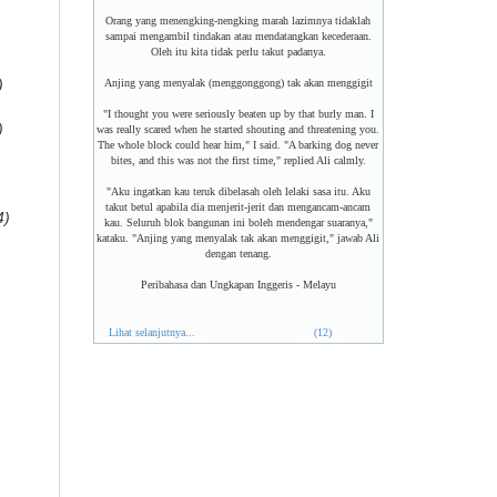
Orang yang menengking-nengking marah lazimnya tidaklah
sampai mengambil tindakan atau mendatangkan kecederaan.
Oleh itu kita tidak perlu takut padanya.
)
Anjing yang menyalak (menggonggong) tak akan menggigit
"I thought you were seriously beaten up by that burly man. I
)
was really scared when he started shouting and threatening you.
The whole block could hear him," I said. "A barking dog never
bites, and this was not the first time," replied Ali calmly.
"Aku ingatkan kau teruk dibelasah oleh lelaki sasa itu. Aku
takut betul apabila dia menjerit-jerit dan mengancam-ancam
4)
kau. Seluruh blok bangunan ini boleh mendengar suaranya,"
kataku. "Anjing yang menyalak tak akan menggigit," jawab Ali
dengan tenang.
Peribahasa dan Ungkapan Inggeris - Melayu
Lihat selanjutnya...
(12)