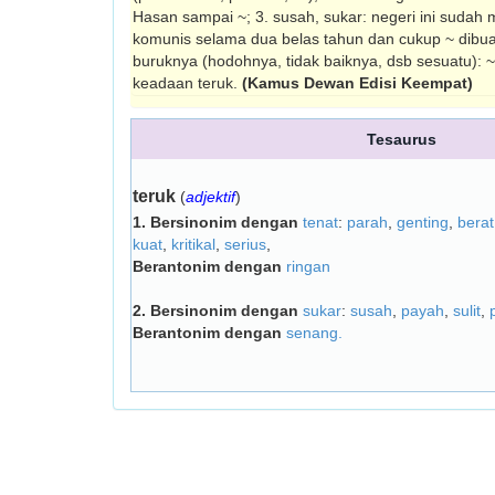
Hasan sampai ~; 3. susah, sukar: negeri ini suda
komunis selama dua belas tahun dan cukup ~ dibua
buruknya (hodohnya, tidak baiknya, dsb sesuatu): ~
keadaan teruk.
(Kamus Dewan Edisi Keempat)
Tesaurus
teruk
(
adjektif
)
1.
Bersinonim dengan
tenat
:
parah
,
genting
,
berat
kuat
,
kritikal
,
serius
,
Berantonim dengan
ringan
2.
Bersinonim dengan
sukar
:
susah
,
payah
,
sulit
,
Berantonim dengan
senang.