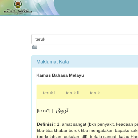
Maklumat Kata
Kamus Bahasa Melayu
teruk I
teruk II
teruk
تروق
[te.ruʔ] |
Definisi :
1. amat sangat (bkn penyakit, keadaan pesa
tiba-tiba khabar buruk tiba mengatakan bapaku sakit
(perkelahian, pukulan, dll), terlalu sangat: kalau H