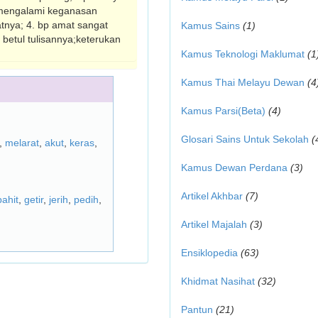
h mengalami keganasan
tnya; 4. bp amat sangat
Kamus Sains
(1)
 betul tulisannya;keterukan
Kamus Teknologi Maklumat
(1
Kamus Thai Melayu Dewan
(4
Kamus Parsi(Beta)
(4)
Glosari Sains Untuk Sekolah
(
,
melarat
,
akut
,
keras
,
Kamus Dewan Perdana
(3)
Artikel Akhbar
(7)
pahit
,
getir
,
jerih
,
pedih
,
Artikel Majalah
(3)
Ensiklopedia
(63)
Khidmat Nasihat
(32)
Pantun
(21)