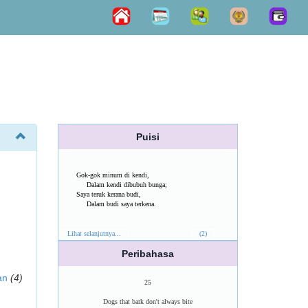
Puisi
Gok-gok minum di kendi,
Dalam kendi dibubuh bunga;
Saya teruk kerana budi,
Dalam budi saya terkena.
Lihat selanjutnya...
(2)
Peribahasa
an
(4)
25
Dogs that bark don't always bite