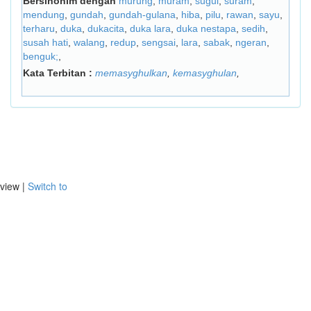
Bersinonim dengan
murung
,
muram
,
sugul
,
suram
,
mendung
,
gundah
,
gundah-gulana
,
hiba
,
pilu
,
rawan
,
sayu
,
terharu
,
duka
,
dukacita
,
duka lara
,
duka nestapa
,
sedih
,
susah hati
,
walang
,
redup
,
sengsai
,
lara
,
sabak
,
ngeran
,
benguk;
,
Kata Terbitan :
memasyghulkan
,
kemasyghulan
,
view |
Switch to