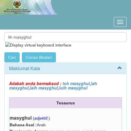
Maklumat Kata
Adakah anda bermaksud :
loh masyghul
,
lah
masyghul
,
laih masyghul
,
luih masyghul
Tesaurus
masyghul
(
adjektif,
)
Bahasa Asal :
Arab