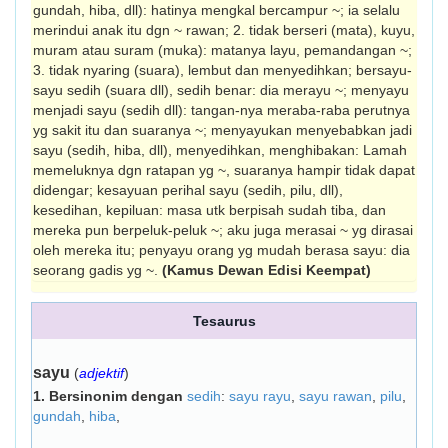
gundah, hiba, dll): hatinya mengkal bercampur ~; ia selalu
merindui anak itu dgn ~ rawan; 2. tidak berseri (mata), kuyu,
muram atau suram (muka): matanya layu, pemandangan ~;
3. tidak nyaring (suara), lembut dan menyedihkan; bersayu-
sayu sedih (suara dll), sedih benar: dia merayu ~; menyayu
menjadi sayu (sedih dll): tangan-nya meraba-raba perutnya
yg sakit itu dan suaranya ~; menyayukan menyebabkan jadi
sayu (sedih, hiba, dll), menyedihkan, menghibakan: Lamah
memeluknya dgn ratapan yg ~, suaranya hampir tidak dapat
didengar; kesayuan perihal sayu (sedih, pilu, dll),
kesedihan, kepiluan: masa utk berpisah sudah tiba, dan
mereka pun berpeluk-peluk ~; aku juga merasai ~ yg dirasai
oleh mereka itu; penyayu orang yg mudah berasa sayu: dia
seorang gadis yg ~.
(Kamus Dewan Edisi Keempat)
Tesaurus
sayu
(
adjektif
)
1.
Bersinonim dengan
sedih
:
sayu rayu
,
sayu rawan
,
pilu
,
gundah
,
hiba
,