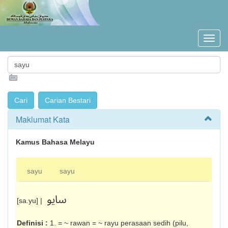
Maklumat Kata
Kamus Bahasa Melayu
sayu
sayu
سايو
[sa.yu] |
Definisi :
1. = ~ rawan = ~ rayu perasaan sedih (pilu,