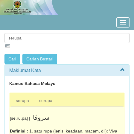
Maklumat Kata
Kamus Bahasa Melayu
serupa
serupa
سروڤا
[se.ru.pa] |
Definisi :
1. satu rupa (jenis, keadaan, macam, dll): Viva