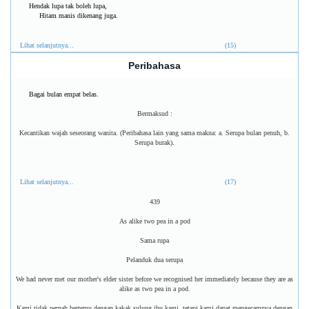
Hendak lupa tak boleh lupa,
Hitam manis dikenang juga.
Lihat selanjutnya...
(15)
Peribahasa
Bagai bulan empat belas.
Bermaksud :
Kecantikan wajah seseorang wanita. (Peribahasa lain yang sama makna: a. Serupa bulan penuh, b.
Serupa burak).
Lihat selanjutnya...
(17)
439
As alike two pea in a pod
Sama rupa
Pelanduk dua serupa
We had never met our mother's elder sister before we recognised her immediately because they are as
alike as two pea in a pod.
Kami tidak pernah bertemu dengan kakak sulung ibu kami, tetapi kami dapat mengecamnya dengan