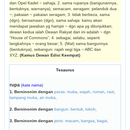
dan Opel Kadet ~ sahaja; 2. sama rupanya (bangunannya,
bentuknya, warna­nya), semacam, seragam: pelanduk dua
~; pakaian ~ pakaian seragam; 3. tidak berbeza, sama
(dgn), bersamaan (dgn), sama sahaja: kamu akan
mendapat jawaban yg hampir ~ dgn apa yg ditunjukkan;
dewan kedua ialah Dewan Rakyat dan ini adalah ~ dgn
“House of Commons”; 4. sebagai, selaku, seperti:
langkahnya ~ orang besar; 5. (Mat) sama bangunnya
(bentuknya), sebangun: rajah segi tiga ~ ABC dan
XYZ;
(Kamus Dewan Edisi Keempat)
Tesaurus
rupa
(
kata nama
)
1.
Bersinonim dengan
paras
:
muka
,
wajah
,
roman
,
raut
,
tampang muka
,
air muka
,
2.
Bersinonim dengan
bangun
:
bentuk
,
tokoh
,
3.
Bersinonim dengan
jenis
:
macam
,
bangsa
,
bagai
,