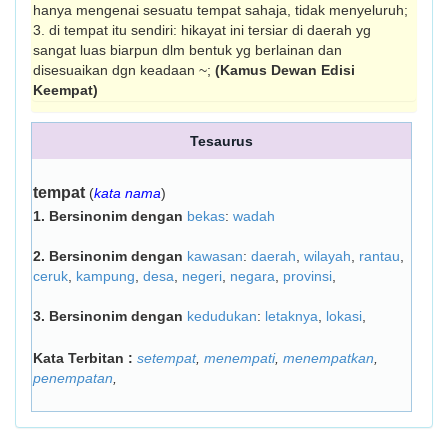
hanya mengenai sesuatu tempat sahaja, tidak menyeluruh;
3. di tempat itu sendiri: hikayat ini tersiar di daerah yg
sangat luas biarpun dlm bentuk yg berlainan dan
disesuaikan dgn keadaan ~;
(Kamus Dewan Edisi
Keempat)
Tesaurus
tempat
(
kata nama
)
1.
Bersinonim dengan
bekas
:
wadah
2.
Bersinonim dengan
kawasan
:
daerah
,
wilayah
,
rantau
,
ceruk
,
kampung
,
desa
,
negeri
,
negara
,
provinsi
,
3.
Bersinonim dengan
kedudukan
:
letaknya
,
lokasi
,
Kata Terbitan :
setempat
,
menempati
,
menempatkan
,
penempatan
,