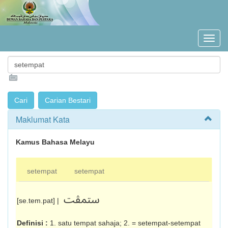
Maklumat Kata
Kamus Bahasa Melayu
setempat
setempat
ستمڤت
[se.tem.pat] |
Definisi :
1. satu tempat sahaja; 2. = setempat-setempat