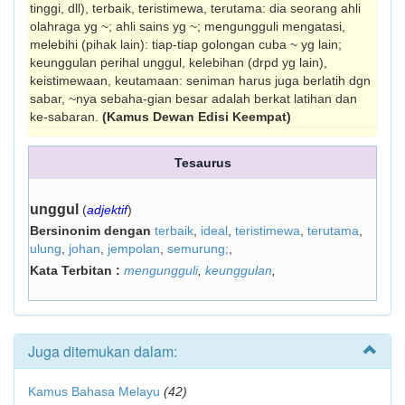
tinggi, dll), terbaik, teristimewa, terutama: dia seorang ahli
olahraga yg ~; ahli sains yg ~; mengungguli mengatasi,
melebihi (pihak lain): tiap-tiap golongan cuba ~ yg lain;
keunggulan perihal unggul, kelebihan (drpd yg lain),
keistimewaan, keutamaan: seniman harus juga berlatih dgn
sabar, ~nya sebaha-gian besar adalah berkat latihan dan
ke-sabaran.
(Kamus Dewan Edisi Keempat)
Tesaurus
unggul
(
adjektif
)
Bersinonim dengan
terbaik
,
ideal
,
teristimewa
,
terutama
,
ulung
,
johan
,
jempolan
,
semurung;
,
Kata Terbitan :
mengungguli
,
keunggulan
,
Juga ditemukan dalam:
Kamus Bahasa Melayu
(42)