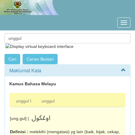
Maklumat Kata
Kamus Bahasa Melayu
unggul I
unggul
اوڠݢول
[ung.gul] |
Definisi :
melebihi (mengatasi) yg lain (baik, bijak, cekap,